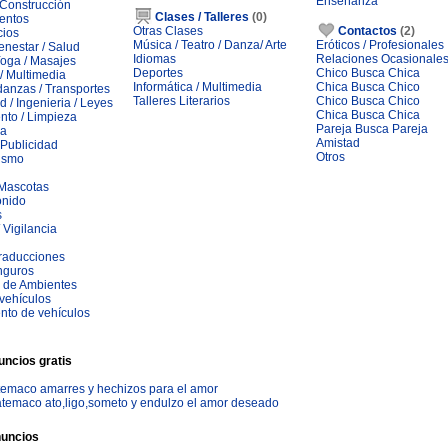
Enseñanza
 Construcción
Clases / Talleres
(0)
ventos
Otras Clases
Contactos
(2)
cios
Música / Teatro / Danza/ Arte
Eróticos / Profesionales
ienestar / Salud
Idiomas
Relaciones Ocasionale
Yoga / Masajes
Deportes
Chico Busca Chica
 / Multimedia
Informática / Multimedia
Chica Busca Chico
danzas / Transportes
Talleres Literarios
Chico Busca Chico
d / Ingenieria / Leyes
Chica Busca Chica
nto / Limpieza
Pareja Busca Pareja
ia
Amistad
 Publicidad
Otros
rismo
 Mascotas
onido
s
 Vigilancia
 Traducciones
nguros
 de Ambientes
 vehículos
nto de vehículos
uncios gratis
atemaco amarres y hechizos para el amor
atemaco ato,ligo,someto y endulzo el amor deseado
nuncios