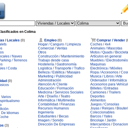
lasificados en Colima
as / Locales
(0)
Empleo
(0)
Comprar / Vender
(
alets
Hogar / Canguro / Limpieza
Coches / 4x4
os
Comercial / Ventas
Animales / Mascotas
tos
Otros
Motos / Quads / Biciclet
Locales / Naves
Construcción / Mantenimiento
Artículos en general
arking / Terrenos
Trabajo desde casa
Muebles / Electrodomés
es
Hostelería / Gastronomía
Maquinas
les / Costa
Logistica / Transporte / Trafico
Electrónica / Móviles
Belleza / Estética / Masajes
Ropa / Accesorios / Cos
Marketing / Publicidad
Musica / Libros / Arte
Administración
Ordenador / Informática
idad
(0)
Atención Al Cliente
Accesorios para Vehícu
úsicos
Educación / Formación
Billetes / Entradas
Medicina / Servicios Sociales
Camiones / Trailers
Arte / Diseño / Teatro
Deportes
 Varios
Informática / Multimedia
Alimentos
Espiritualismo
Contabilidad / Finanzas
Juegos / Consolas
do
Recursos Humanos
Joyas / Relojes / Bisuter
fición
Ingeniería
Coleccionables
o De Idiomas
Estudiantes / Becas
Barcos / Yates
Coche
Imagen / Sonido
Bricolaje / Jardin
Dirección De Empresas
Intercambios / Donacio
ios
(3)