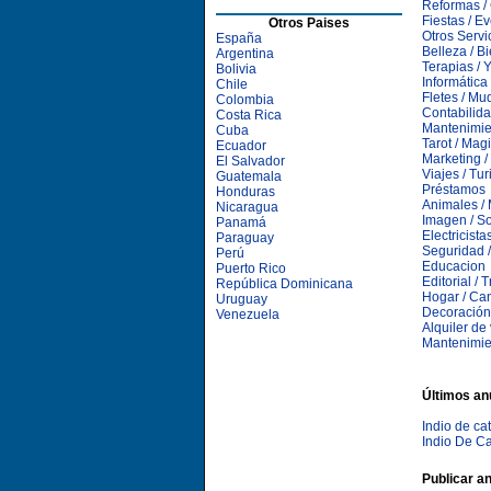
Reformas /
Fiestas / E
Otros Paises
Otros Servi
España
Belleza / B
Argentina
Terapias / 
Bolivia
Informática
Chile
Fletes / Mu
Colombia
Contabilida
Costa Rica
Mantenimie
Cuba
Tarot / Mag
Ecuador
Marketing /
El Salvador
Viajes / Tu
Guatemala
Préstamos
Honduras
Animales /
Nicaragua
Imagen / S
Panamá
Electricista
Paraguay
Seguridad /
Perú
Educacion
Puerto Rico
Editorial /
República Dominicana
Hogar / Ca
Uruguay
Decoración
Venezuela
Alquiler de
Mantenimie
Últimos an
Indio de c
Indio De C
Publicar a