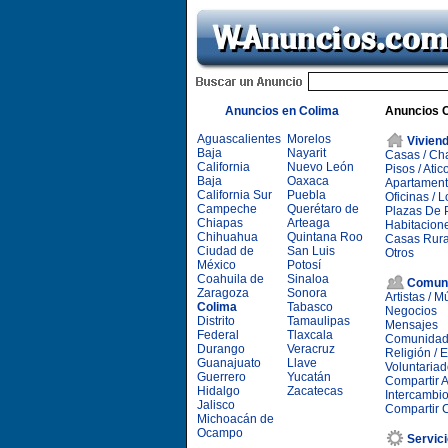
Anuncios en Colima
Anuncios C
Aguascalientes
Morelos
Viviend
Baja
Nayarit
Casas / Ch
California
Nuevo León
Pisos / Atic
Baja
Oaxaca
Apartamen
California Sur
Puebla
Oficinas / 
Campeche
Querétaro de
Plazas De P
Chiapas
Arteaga
Habitacion
Chihuahua
Quintana Roo
Casas Rura
Ciudad de
San Luis
Otros
México
Potosí
Coahuila de
Sinaloa
Comun
Zaragoza
Sonora
Artistas / M
Colima
Tabasco
Negocios
Distrito
Tamaulipas
Mensajes
Federal
Tlaxcala
Comunidad
Durango
Veracruz
Religión / 
Guanajuato
Llave
Voluntaria
Guerrero
Yucatán
Compartir A
Hidalgo
Zacatecas
Intercambi
Jalisco
Compartir 
Michoacán de
Ocampo
Servic