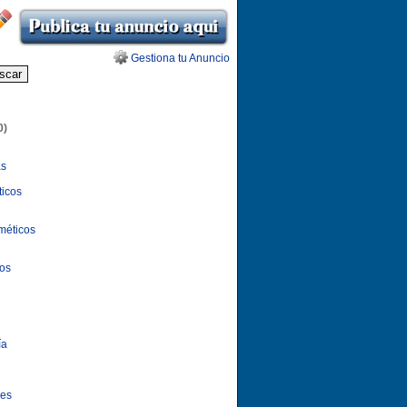
Gestiona tu Anuncio
0)
as
ticos
méticos
los
ía
nes